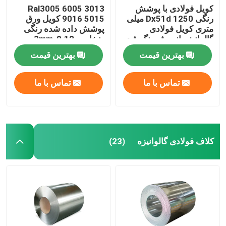
کویل فولادی با پوشش
Ral3005 6005 3013
رنگی Dx51d 1250 میلی
9016 5015 کویل ورق
متری کویل فولادی
پوشش داده شده رنگی
گالوانیزه از پیش رنگ شده
ضخامت 0.12-3mm
بهترین قیمت
بهترین قیمت
تماس با ما
تماس با ما
کلاف فولادی گالوانیزه
(23)