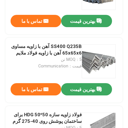
درباره ما
بهترین قیمت
تماس با ما
تور کارخانه
SS400 Q235B آهن با زاویه مساوی
کنترل کیفیت
65x65x6 آهن با زاویه فولاد ملایم
MOQ：5 تن
قیمت：Communication
با ما تماس بگیرید
اخبار
بهترین قیمت
تماس با ما
موارد
فولاد زاویه سازه 50*50 HDG برای
ساختمان پوشش روی 40-275 گرم
کویل فولادی با روکش رنگی
MOQ：5 تن