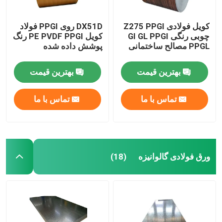
کویل فولادی Z275 PPGI
DX51D روی PPGI فولاد
چوبی رنگی GI GL PPGI
کویل PE PVDF PPGI رنگ
PPGL مصالح ساختمانی
پوشش داده شده
بهترین قیمت
بهترین قیمت
تماس با ما
تماس با ما
ورق فولادی گالوانیزه
(18)