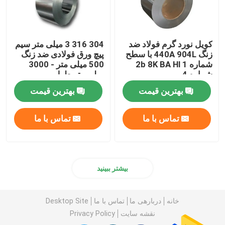
کویل نورد گرم فولاد ضد
304 316 3 میلی متر سیم
زنگ 440A 904L با سطح
پیچ ورق فولادی ضد زنگ
شماره 1 2b 8K BA Hl
500 میلی متر - 3000
شماره 4
میلی متر طول
بهترین قیمت
بهترین قیمت
تماس با ما
تماس با ما
بیشتر ببینید
خانه
دربارهی ما
تماس با ما
Desktop Site
نقشه سایت
Privacy Policy