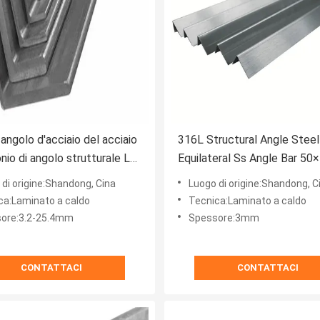
 angolo d'acciaio del acciaio
316L Structural Angle Steel
onio di angolo strutturale L2-
Equilateral Ss Angle Bar 50
 A572 di 3.2-25.4mm
Rolled
di origine:Shandong, Cina
Luogo di origine:Shandong, C
ca:Laminato a caldo
Tecnica:Laminato a caldo
ore:3.2-25.4mm
Spessore:3mm
CONTATTACI
CONTATTACI