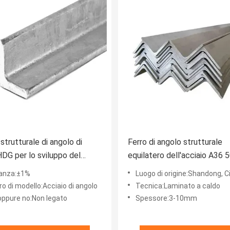
strutturale di angolo di
Ferro di angolo strutturale
DG per lo sviluppo del
equilatero dell'acciaio A36 
mento dello zinco 40g-275g
angolo per i ponti
ranza:±1%
Luogo di origine:Shandong, C
o di modello:Acciaio di angolo
Tecnica:Laminato a caldo
oppure no:Non legato
Spessore:3-10mm