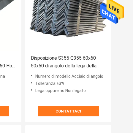
Disposizione S355 Q355 60x60
×50 Hot
50x50 di angolo della lega della
costruzione ad alta resistenza
ina
Numero di modello:Acciaio di angolo
Tolleranza:±3%
Lega oppure no:Non legato
CONTATTACI