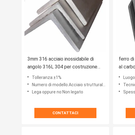
3mm 316 acciaio inossidabile di
ferro di
angolo 316L 304 per costruzione
al carb
ed i progetti di costruzione
L8 A36
Tolleranza:±1%
Luogo 
Numero di modello:Acciaio strutturale inossidabile di angolo
Tecni
Lega oppure no:Non legato
Spess
CONTATTACI