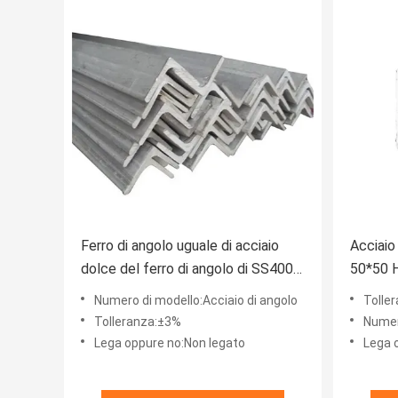
Ferro di angolo uguale di acciaio
Acciaio 
dolce del ferro di angolo di SS400
50*50 H
Q235B 65x65x6
rivesti
Numero di modello:Acciaio di angolo
Tolle
Tolleranza:±3%
Numer
Lega oppure no:Non legato
Lega 