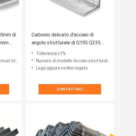
 10mm di
Carbonio delicato d'acciaio di
5mm
angolo strutturale di Q195 Q235
Q345 SS400 con il rivestimento
Tolleranza:±1%
dello zinco
trutturale
Numero di modello:Acciaio strutturale di angolo
Lega oppure no:Non legato
CONTATTACI