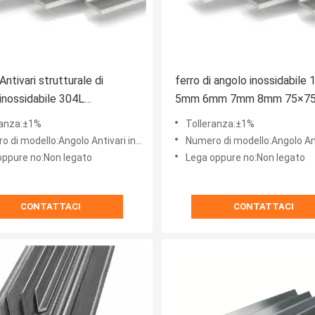
ntivari strutturale di
ferro di angolo inossidabile
 inossidabile 304L
5mm 6mm 7mm 8mm 75×7
ciaio 8mm di angolo 125×125
300 serie
ranza:±1%
Tolleranza:±1%
di modello:Angolo Antivari inossidabile
Numero di modello:Angolo Antivari s
oppure no:Non legato
Lega oppure no:Non legato
CONTATTACI
CONTATTACI