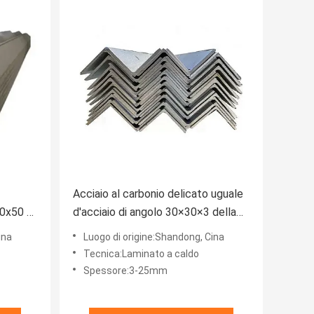
Acciaio al carbonio delicato uguale
50x50 di
d'acciaio di angolo 30×30×3 della
gamba di angolo strutturale Q235
ina
Luogo di origine:Shandong, Cina
Tecnica:Laminato a caldo
Spessore:3-25mm