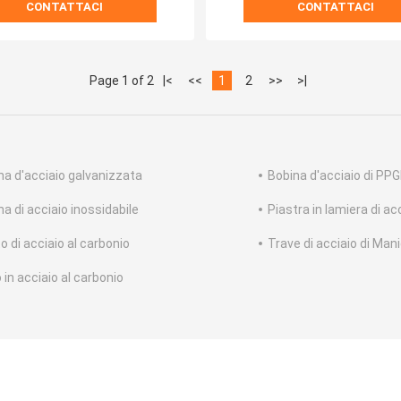
CONTATTACI
CONTATTACI
Page 1 of 2
|<
<<
1
2
>>
>|
na d'acciaio galvanizzata
Bobina d'acciaio di PPG
a di acciaio inossidabile
Piastra in lamiera di ac
o di acciaio al carbonio
Trave di acciaio di Man
 in acciaio al carbonio