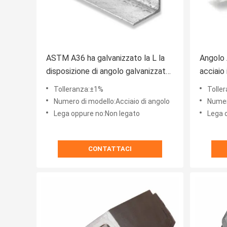
ASTM A36 ha galvanizzato la L la
Angolo A
disposizione di angolo galvanizzata
acciaio
2.5mm-24mm di angolo
dell'ac
Tolleranza:±1%
Tolle
Numero di modello:Acciaio di angolo
Numero 
Lega oppure no:Non legato
Lega 
CONTATTACI