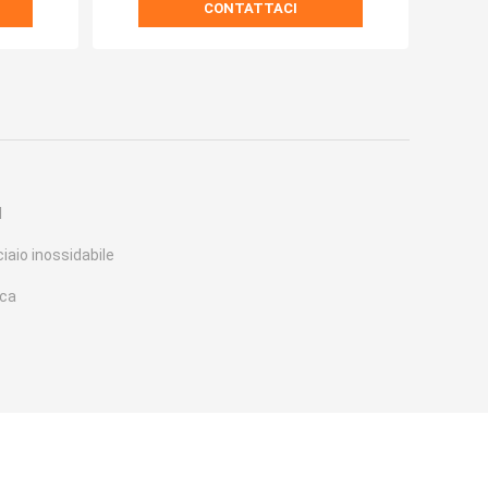
CONTATTACI
I
ciaio inossidabile
ica